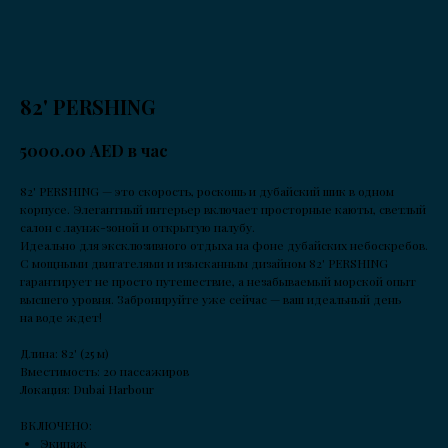
82' PERSHING
AED в час
5000.00
82' PERSHING — это скорость, роскошь и дубайский шик в одном
корпусе. Элегантный интерьер включает просторные каюты, светлый
салон с лаунж-зоной и открытую палубу.
Идеально для эксклюзивного отдыха на фоне дубайских небоскребов.
С мощными двигателями и изысканным дизайном 82' PERSHING
гарантирует не просто путешествие, а незабываемый морской опыт
высшего уровня. Забронируйте уже сейчас — ваш идеальный день
на воде ждет!
Длина: 82' (25 м)
Вместимость: 20 пассажиров
Локация: Dubai Harbour
ВКЛЮЧЕНО:
Экипаж