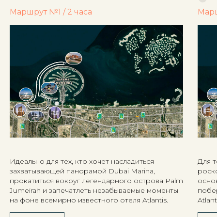
Маршрут №1 / 2 часа
Марш
Идеально для тех, кто хочет насладиться
Для т
захватывающей панорамой Dubai Marina,
роско
прокатиться вокруг легендарного острова Palm
осно
Jumeirah и запечатлеть незабываемые моменты
побе
на фоне всемирно известного отеля Atlantis.
Atlant