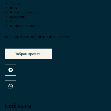
Топливо
Вода
Безалкогольные напитки
Полотенца
Лёд
Bluetooth-колонка
ПОДХОДИТ ДЛЯ МЕРОПРИЯТИЙ ОТ 3 ЧАСОВ
Забронировать
Ещё яхты